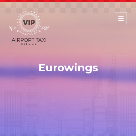
Home
Services
Book your flight!
Eurowings
Book your apartment or Hotel!
Prices
Feedbacks
Order (To airport)
Order (From airport)
Our fleet